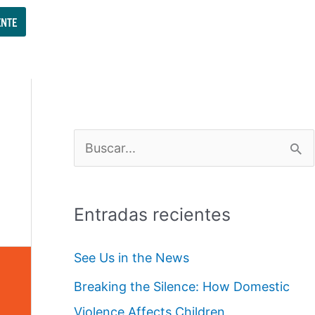
NTE
B
u
s
Entradas recientes
c
a
See Us in the News
r
Breaking the Silence: How Domestic
:
Violence Affects Children