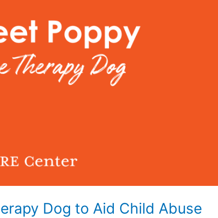
erapy Dog to Aid Child Abuse