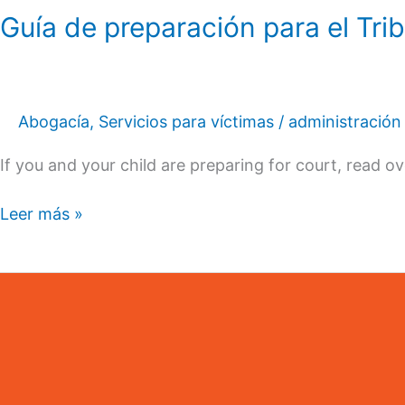
Guía de preparación para el Trib
Abogacía
,
Servicios para víctimas
/
administración
If you and your child are preparing for court, read o
Leer más »
The
CARE
Center
Introduces
Therapy