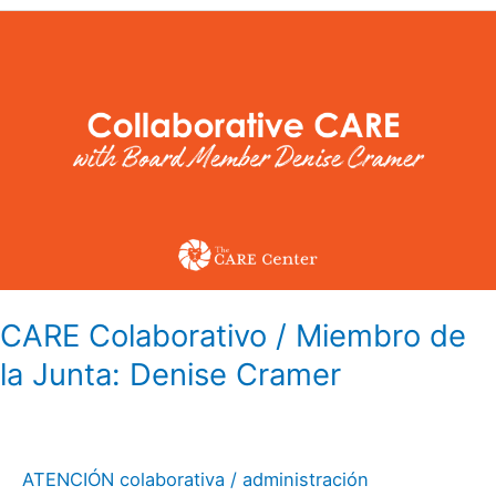
CARE
Colaborativo
/
Miembro
de
la
Junta:
Denise
Cramer
CARE Colaborativo / Miembro de
la Junta: Denise Cramer
ATENCIÓN colaborativa
/
administración