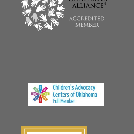
© The CARE Center, una organización sin fines de lucro 501(c)(3)
Política de privacidad