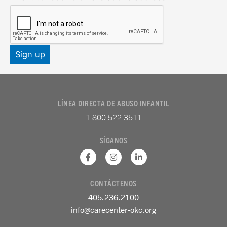
LÍNEA DIRECTA DE ABUSO INFANTIL
1.800.522.3511
SÍGANOS
F
I
L
a
n
i
c
s
n
e
t
k
CONTÁCTENOS
b
a
e
o
g
d
405.236.2100
o
r
i
k
a
n
info@carecenter-okc.org
-
m
-
f
e