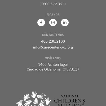
1.800.522.3511
SÍGANOS
F
I
L
a
n
i
c
s
n
e
t
k
CONTÁCTENOS
b
a
e
o
g
d
405.236.2100
o
r
i
k
a
n
info@carecenter-okc.org
-
m
-
f
e
VISÍTANOS
n
1405 Ashton lugar
Ciudad de Oklahoma, OK 73117