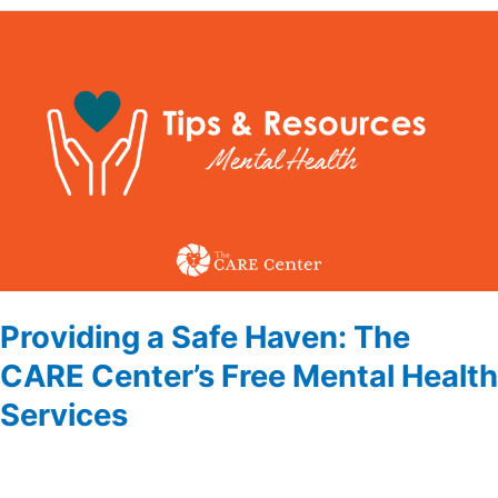
Providing
a
Safe
Haven:
The
CARE
Center’s
Free
Mental
Health
Services
Providing a Safe Haven: The
CARE Center’s Free Mental Health
Services