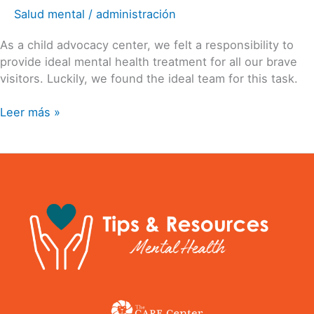
Salud mental
/
administración
As a child advocacy center, we felt a responsibility to
provide ideal mental health treatment for all our brave
visitors. Luckily, we found the ideal team for this task.
Leer más »
Technology
Vs.
Health:
Simple
Secrets
for
A
Healthy
Mindset