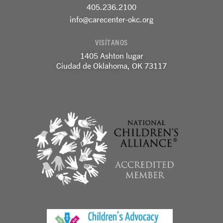
o
g
d
405.236.2100
o
r
i
k
a
n
info@carecenter-okc.org
-
m
-
f
e
VISÍTANOS
n
1405 Ashton lugar
Ciudad de Oklahoma, OK 73117