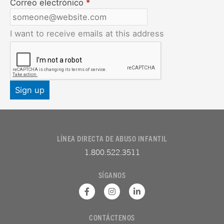
Correo electrónico
*
I want to receive emails at this address
LÍNEA DIRECTA DE ABUSO INFANTIL
1.800.522.3511
SÍGANOS
F
I
L
a
n
i
c
s
n
e
t
k
CONTÁCTENOS
b
a
e