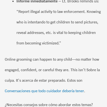
Informe
inmediatamente
– Lt. Brooks reminds us:
“Report illegal activity to law enforcement. Knowing
who is
intentando
to get children to send pictures,
reveal addresses, etc. is vital to keeping children
from becoming victimized.”
Online grooming can happen to any child—no matter how
engaged, confident, or careful they are. This
isn’t
Sobre la
culpa.
It’s
acerca de
estar preparado
.
Estos son
Conversaciones que todo cuidador debería tener
.
¿Necesitas consejos sobre cómo abordar estos temas?