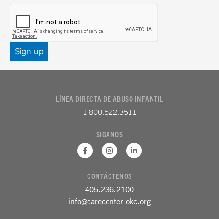
LÍNEA DIRECTA DE ABUSO INFANTIL
1.800.522.3511
SÍGANOS
F
I
L
a
n
i
c
s
n
e
t
k
CONTÁCTENOS
b
a
e
o
g
d
405.236.2100
o
r
i
k
a
n
info@carecenter-okc.org
-
m
-
f
e