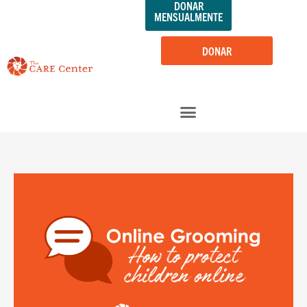
DONAR
saltar
MENSUALMENTE
al
contenido
DONAR