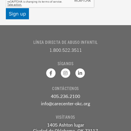
LÍNEA DIRECTA DE ABUSO INFANTIL
1.800.522.3511
SÍGANOS
F
I
L
a
n
i
c
s
n
e
t
k
CONTÁCTENOS
b
a
e
o
g
d
405.236.2100
o
r
i
k
a
n
info@carecenter-okc.org
-
m
-
f
e
VISÍTANOS
n
1405 Ashton lugar
Ciudad de Oklahoma, OK 73117