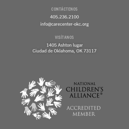
c
s
n
e
t
k
CONTÁCTENOS
b
a
e
o
g
d
405.236.2100
o
r
i
k
a
n
info@carecenter-okc.org
-
m
-
f
e
VISÍTANOS
n
1405 Ashton lugar
Ciudad de Oklahoma, OK 73117