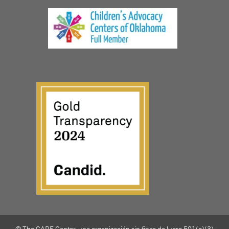
© The CARE Center, una organización sin fines de lucro 501(c)(3)