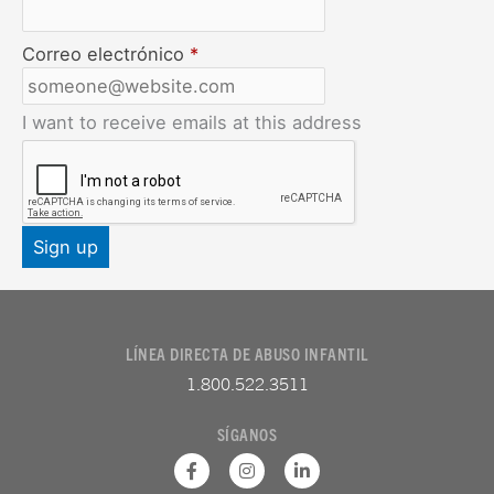
Correo electrónico
*
I want to receive emails at this address
LÍNEA DIRECTA DE ABUSO INFANTIL
1.800.522.3511
SÍGANOS
F
I
L
a
n
i