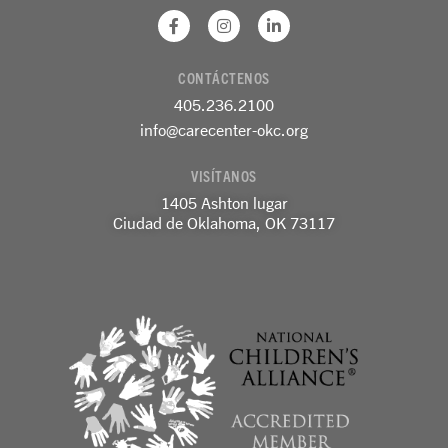
F
I
L
a
n
i
c
s
n
e
t
k
CONTÁCTENOS
b
a
e
o
g
d
405.236.2100
o
r
i
k
a
n
info@carecenter-okc.org
-
m
-
f
e
VISÍTANOS
n
1405 Ashton lugar
Ciudad de Oklahoma, OK 73117